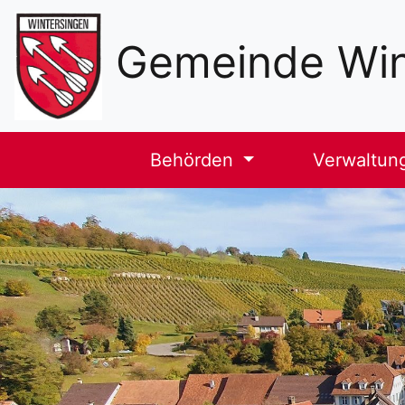
Sekundäre
Navigation
Gemeinde Win
Haupt-
Behörden
Verwaltun
Navigation