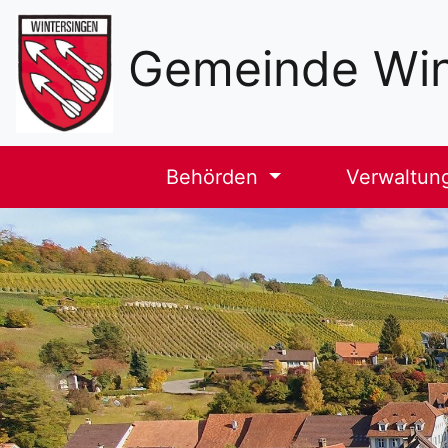
Sekundäre
Navigation
Gemeinde Win
Haupt-
Behörden
Verwaltun
Navigation