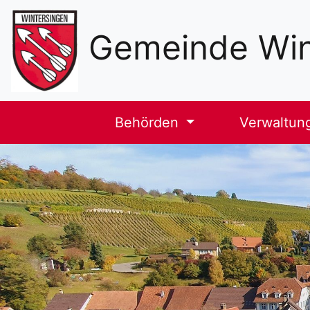
Sekundäre
Navigation
Gemeinde Win
Haupt-
Behörden
Verwaltun
Navigation